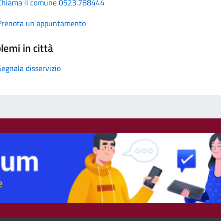
Chiama il comune 0523.788444
Prenota un appuntamento
lemi in città
Segnala disservizio