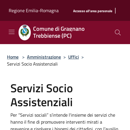
Salta al contenuto principale
|
Regione Emilia-Romagna
Accesso all'area personale
Comune di Gragnano
Trebbiense (PC)
Home
>
Amministrazione
>
Uffici
>
Servizi Socio Assistenziali
Servizi Socio
Assistenziali
Per “Servizi sociali” s’intende l'insieme dei servizi che
hanno il fine di promuovere interventi mirati a
prevenire e risolvere i bisogni dei cittadini, con l’ausilio