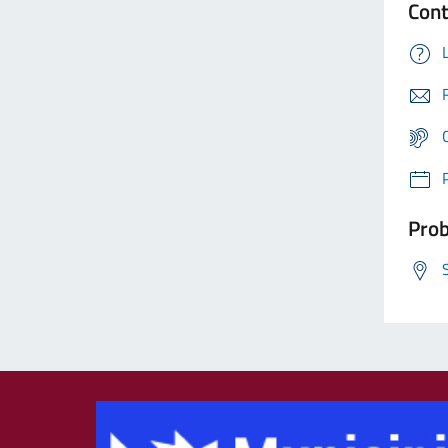
Cont
Prob