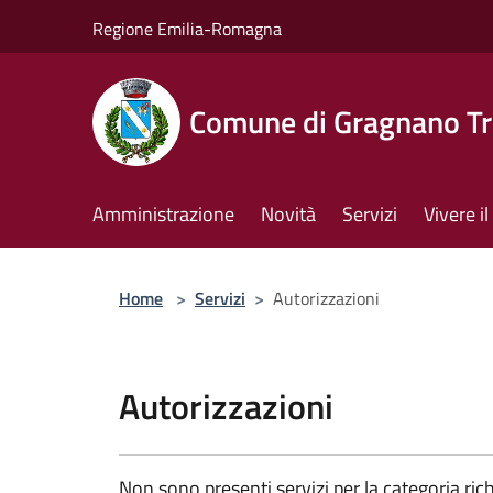
Salta al contenuto principale
Regione Emilia-Romagna
Comune di Gragnano Tr
Amministrazione
Novità
Servizi
Vivere 
Home
>
Servizi
>
Autorizzazioni
Autorizzazioni
Non sono presenti servizi per la categoria rich