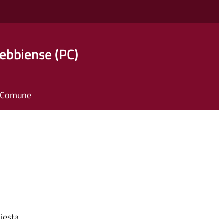
ebbiense (PC)
il Comune
iesta.