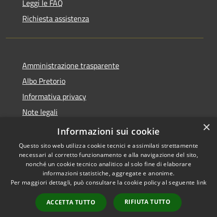
Leggi le FAQ
Richiesta assistenza
Amministrazione trasparente
Albo Pretorio
Informativa privacy
Note legali
×
Dichiarazione di accessibilità
Informazioni sui cookie
Questo sito web utilizza cookie tecnici e assimilati strettamente
necessari al corretto funzionamento e alla navigazione del sito,
nonché un cookie tecnico analitico al solo fine di elaborare
informazioni statistiche, aggregate e anonime.
RSS
Copyright © 2026 • Comune di
Per maggiori dettagli, può consultare la cookie policy al seguente
link
Accessibilità
Gragnano Trebbiense (PC) •
Privacy
Municipium
Powered by
•
RIFIUTA TUTTO
ACCETTA TUTTO
Cookie
Accesso redazione