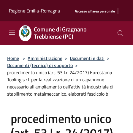
Salta al contenuto principale
|
Regione Emilia-Romagna
Accesso all'area personale
Comune di Gragnano
Trebbiense (PC)
Home
>
Amministrazione
>
Documenti e dati
>
Documenti (tecnico) di supporto
>
procedimento unico (art. 53 l.r. 24/2017) Eurostamp
Tooling s.r.l. per la realizzazione di un capannone
necessario all’ampliamento dell’attività industriale di
stabilimento metalmeccanico. elaborati fascicolo b
procedimento unico
(art. 53 l.r. 24/2017)