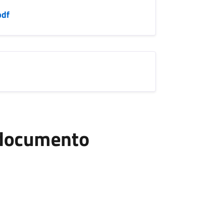
pdf
l documento