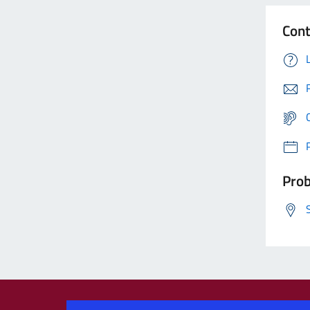
Cont
Prob