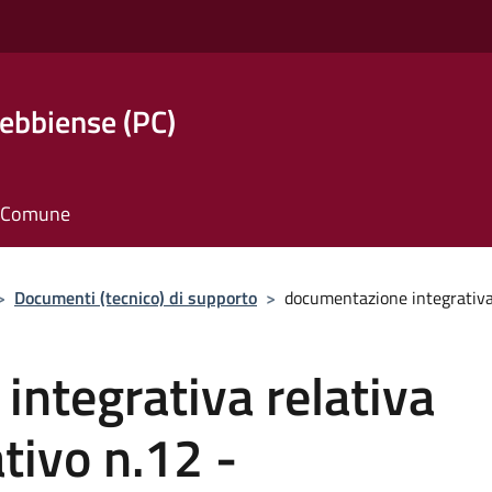
ebbiense (PC)
il Comune
>
Documenti (tecnico) di supporto
>
documentazione integrativa r
ntegrativa relativa
tivo n.12 -