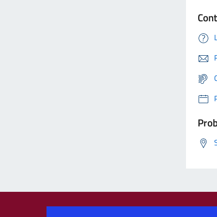
Cont
Prob