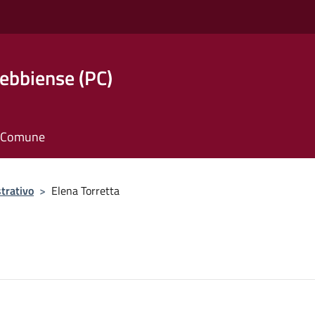
ebbiense (PC)
il Comune
trativo
>
Elena Torretta