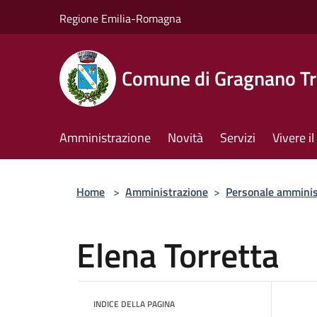
Salta al contenuto principale
Regione Emilia-Romagna
Comune di Gragnano Tr
Amministrazione
Novità
Servizi
Vivere 
Home
>
Amministrazione
>
Personale amminis
Elena Torretta
INDICE DELLA PAGINA