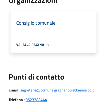
Organizzazioni
Consiglio comunale
VAI ALLA PAGINA
Punti di contatto
Email
:
segreteria@comune.gragnanotrebbiense.pc.it
Telefono
:
0523788444