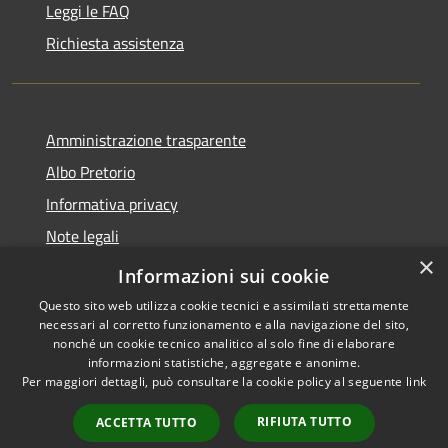
Leggi le FAQ
Richiesta assistenza
Amministrazione trasparente
Albo Pretorio
Informativa privacy
Note legali
×
Dichiarazione di accessibilità
Informazioni sui cookie
Questo sito web utilizza cookie tecnici e assimilati strettamente
necessari al corretto funzionamento e alla navigazione del sito,
nonché un cookie tecnico analitico al solo fine di elaborare
informazioni statistiche, aggregate e anonime.
RSS
Copyright © 2026 • Comune di
Per maggiori dettagli, può consultare la cookie policy al seguente
link
Accessibilità
Gragnano Trebbiense (PC) •
Privacy
Municipium
Powered by
•
RIFIUTA TUTTO
ACCETTA TUTTO
Cookie
Accesso redazione