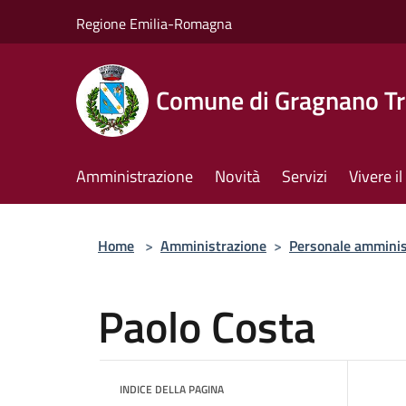
Salta al contenuto principale
Regione Emilia-Romagna
Comune di Gragnano Tr
Amministrazione
Novità
Servizi
Vivere 
Home
>
Amministrazione
>
Personale amminis
Paolo Costa
INDICE DELLA PAGINA