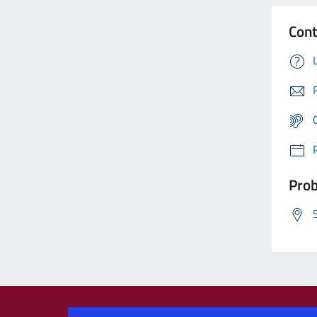
Cont
Prob