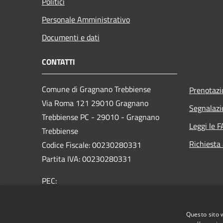
Politici
Personale Amministrativo
Documenti e dati
CONTATTI
Comune di Gragnano Trebbiense
Prenotaz
Via Roma 121 29010 Gragnano
Segnalazi
Trebbiense PC - 29010 - Gragnano
Leggi le 
Trebbiense
Richiesta
Codice Fiscale: 00230280331
Partita IVA: 00230280331
PEC:
protocollo@pec.comune.gragnanotrebbiense.pc.it
Centralino Unico: 0523.788444
Questo sito 