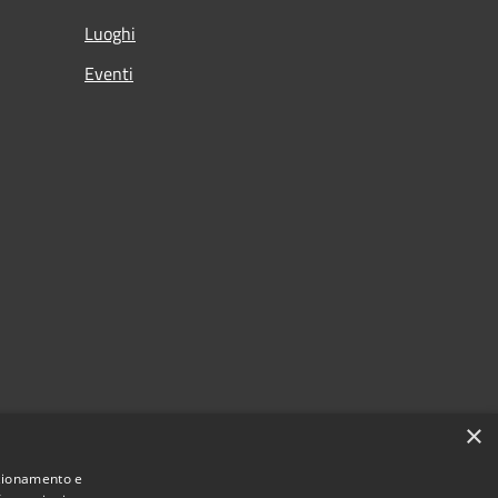
Luoghi
Eventi
×
nzionamento e