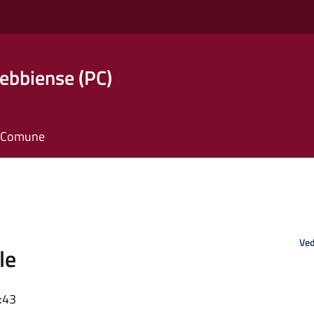
ebbiense (PC)
il Comune
Ved
le
:43