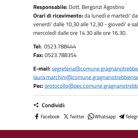
Responsabile:
Dott. Bergonzi Agostino
Orari di ricevimento:
da lunedì e martedi' da
venerdi' dalle 10,30 alle 12,30 - giovedi' e sa
mercoledì dalle ore 14.30 alle ore 16.30.
Tel:
0523.788444
Fax:
0523.788354
E-mail:
segreteria@comune.gragnanotrebbien
laura.marchini@comune.gragnanotrebbiense.
Pec:
protocollo@pec.comune.gragnanotrebbi
Condividi:
Facebook
Twitter
Whatsapp
Teleg