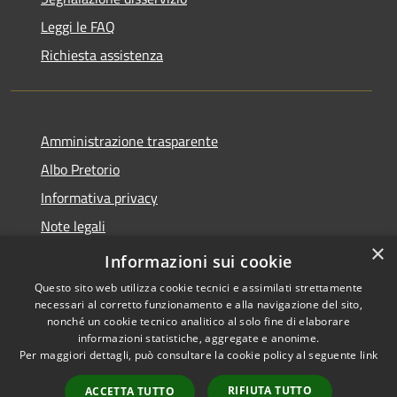
Leggi le FAQ
Richiesta assistenza
Amministrazione trasparente
Albo Pretorio
Informativa privacy
Note legali
×
Dichiarazione di accessibilità
Informazioni sui cookie
Questo sito web utilizza cookie tecnici e assimilati strettamente
necessari al corretto funzionamento e alla navigazione del sito,
nonché un cookie tecnico analitico al solo fine di elaborare
informazioni statistiche, aggregate e anonime.
RSS
Copyright © 2026 • Comune di
Per maggiori dettagli, può consultare la cookie policy al seguente
link
Accessibilità
Gragnano Trebbiense (PC) •
Privacy
Municipium
Powered by
•
RIFIUTA TUTTO
ACCETTA TUTTO