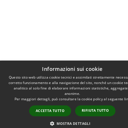
Informazioni sui cookie
Questo sito web utilizza cookie tecnici e assimilati strettamente necessa
corretto funzionamento e alla navigazione del sito, nonché un cookie te
analitico al solo fine di elaborare informazioni statistiche, aggregate
anonime.
Per maggiori dettagli, può consultare la cookie policy al seguente
li
RIFIUTA TUTTO
ACCETTA TUTTO
MOSTRA DETTAGLI