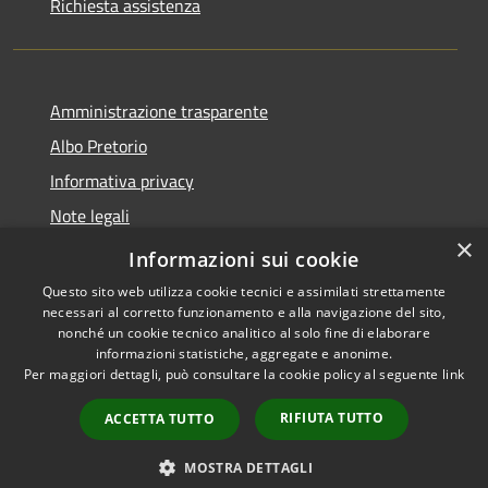
Richiesta assistenza
Amministrazione trasparente
Albo Pretorio
Informativa privacy
Note legali
×
Dichiarazione di accessibilità
Informazioni sui cookie
Questo sito web utilizza cookie tecnici e assimilati strettamente
necessari al corretto funzionamento e alla navigazione del sito,
nonché un cookie tecnico analitico al solo fine di elaborare
informazioni statistiche, aggregate e anonime.
RSS
Copyright © 2026 • Comune di
Per maggiori dettagli, può consultare la cookie policy al seguente
link
Accessibilità
Gragnano Trebbiense (PC) •
Privacy
Municipium
Powered by
•
RIFIUTA TUTTO
ACCETTA TUTTO
Cookie
Accesso redazione
Mappa del sito
MOSTRA DETTAGLI