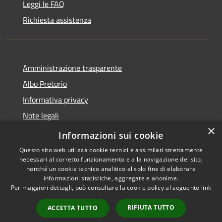
Leggi le FAQ
Richiesta assistenza
Amministrazione trasparente
Albo Pretorio
Informativa privacy
Note legali
×
Dichiarazione di accessibilità
Informazioni sui cookie
Questo sito web utilizza cookie tecnici e assimilati strettamente
necessari al corretto funzionamento e alla navigazione del sito,
nonché un cookie tecnico analitico al solo fine di elaborare
informazioni statistiche, aggregate e anonime.
RSS
Copyright © 2026 • Comune di
Per maggiori dettagli, può consultare la cookie policy al seguente
link
Accessibilità
Gragnano Trebbiense (PC) •
Privacy
Municipium
Powered by
•
RIFIUTA TUTTO
ACCETTA TUTTO
Cookie
Accesso redazione