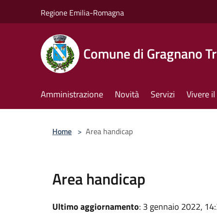
Salta al contenuto principale
Regione Emilia-Romagna
Comune di Gragnano Tr
Amministrazione
Novità
Servizi
Vivere 
Home
>
Area handicap
Area handicap
Ultimo aggiornamento
: 3 gennaio 2022, 14