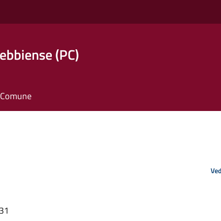
ebbiense (PC)
il Comune
Ved
:31