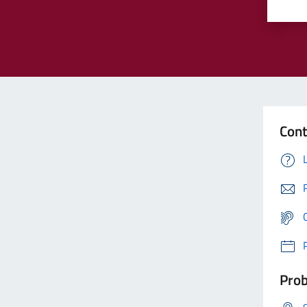
Cont
Prob