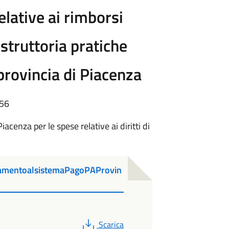
lative ai rimborsi
istruttoria pratiche
provincia di Piacenza
:56
acenza per le spese relative ai diritti di
mentoalsistemaPagoPAProvin
PDF
Scarica