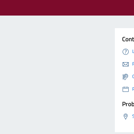
Cont
Prob