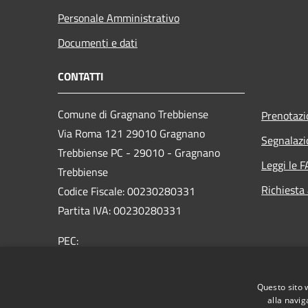
Personale Amministrativo
Documenti e dati
CONTATTI
Comune di Gragnano Trebbiense
Prenotaz
Via Roma 121 29010 Gragnano
Segnalazi
Trebbiense PC - 29010 - Gragnano
Leggi le 
Trebbiense
Richiesta
Codice Fiscale: 00230280331
Partita IVA: 00230280331
PEC:
protocollo@pec.comune.gragnanotrebbiense.pc.it
Centralino Unico: 0523.788444
Questo sito 
alla navig