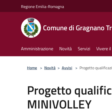
Salta al contenuto principale
Regione Emilia-Romagna
Comune di Gragnano Tr
Amministrazione
Novità
Servizi
Vivere 
Home
>
Novità
>
Avvisi
>
Progetto qualifica
Progetto qualific
MINIVOLLEY