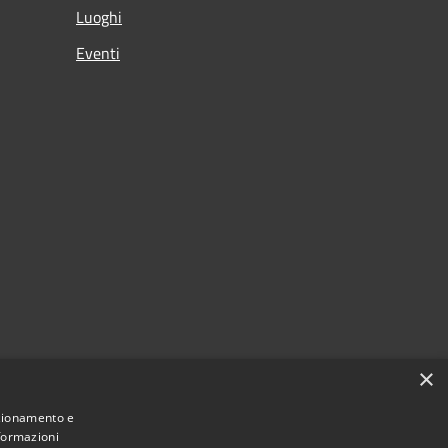
Luoghi
Eventi
×
nzionamento e
nformazioni