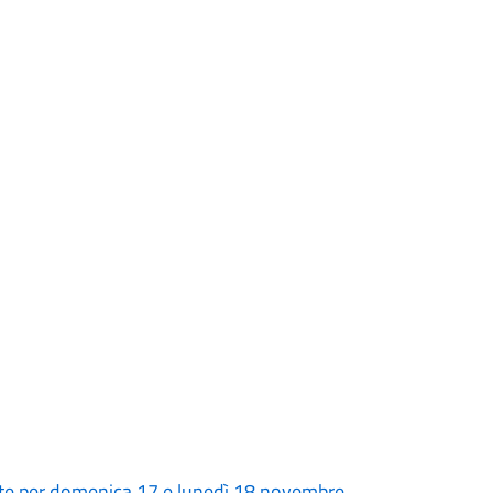
iste per domenica 17 e lunedì 18 novembre