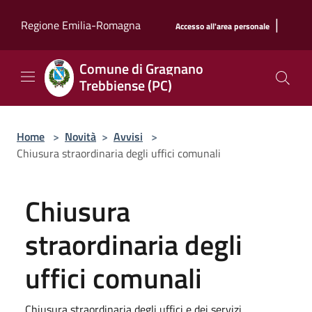
Salta al contenuto principale
|
Regione Emilia-Romagna
Accesso all'area personale
Comune di Gragnano
Trebbiense (PC)
Home
>
Novità
>
Avvisi
>
Chiusura straordinaria degli uffici comunali
Chiusura
straordinaria degli
uffici comunali
Chiusura straordinaria degli uffici e dei servizi