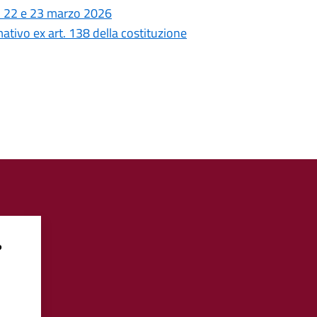
i 22 e 23 marzo 2026
ativo ex art. 138 della costituzione
?