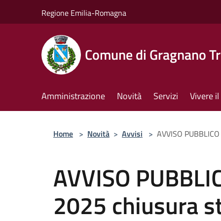
Salta al contenuto principale
Regione Emilia-Romagna
Comune di Gragnano Tr
Amministrazione
Novità
Servizi
Vivere 
Home
>
Novità
>
Avvisi
>
AVVISO PUBBLICO sa
AVVISO PUBBLIC
2025 chiusura st